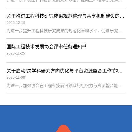
为进一步夯实工程科技研究的人才基础，推动工程技术研究的持续创新与梯队化发展，国际工程技术发展协会（IAETD）决定启动工程科技青年研究人才支持与研究梯队建设工作。本项工作由理事会指导，智能研究中心与工程项目事务部联合实施。一、工作背景工程科技领域的持续发展，离不开稳定的人才结构与清晰的研究梯队。随着工程技术研究在智能化、系统化与交叉化方向不断深化，青年研究人员在工程问题识别、研究路径构建与国际学术
关于推进工程科技研究成果规范整理与共享机制建设的通知
2025-12-15
为进一步提升工程科技研究成果的规范化管理水平，促进研究成果在国际学术交流与工程实践中的有效传播，国际工程技术发展协会（IAETD）决定启动工程科技研究成果规范整理与共享机制建设工作。本项工作由工程项目事务部与智能研究中心联合推进，是协会完善全周期研究支持体系的重要组成部分。一、工作背景随着协会研究活动与专题合作持续开展，平台内逐步积累了大量计划书、阶段性研究成果与技术总结材料。为更好地支撑成果展示
国际工程技术发展协会评审任务通知书
2025-11-25
关于启动“跨学科研究方向优化与平台资源整合工作”的通知
2025-11-08
为进一步加强协会在工程科技前沿领域的组织力与资源整合能力，深化“工程引领、科技赋能、全球互联”的核心理念，国际工程技术发展协会（IAETD）决定自2025年11月起正式启动“跨学科研究方向优化与平台资源整合工作”。本次工作由理事会统筹，工程项目事务部与智能研究中心联合执行。一、工作目标优化研究方向整体结构布局对建筑工程、人工智能、新材料、智能制造、能源系统、交通技术、环境工程、信息技术等方向进行结