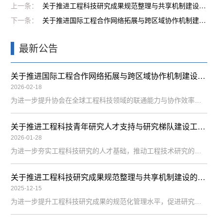
上一条：
关于推进工程科技研究成果规范整理与共享机制建设的通知
下一条：
关于推进国际工程合作网络拓展与跨区域协作机制建设的通知
最新公告
关于推进国际工程合作网络拓展与跨区域协作机制建设的通知
2026-02-18
为进一步提升协会在全球工程科技领域的联通能力与协作效率，强化跨区域研究资源整合与技术对接能力，国际工程技术发展协会（IAETD）决定启动国际工程合作网络拓展与跨区域协作机制建设工作。本项工作由理事会统筹，工程项目事务部与智能研究中心共同实施。一、工作背景随着工程科技研究呈现全球化发展趋势，工程项目合作、技术共享与学术交流逐步突破地域限制。IAETD作为立足亚太、面向全球的工程科技组织，有必要进一步
关于推进工程科技青年研究人才支持与研究梯队建设工作的通知
2026-01-28
为进一步夯实工程科技研究的人才基础，推动工程技术研究的持续创新与梯队化发展，国际工程技术发展协会（IAETD）决定启动工程科技青年研究人才支持与研究梯队建设工作。本项工作由理事会指导，智能研究中心与工程项目事务部联合实施。一、工作背景工程科技领域的持续发展，离不开稳定的人才结构与清晰的研究梯队。随着工程技术研究在智能化、系统化与交叉化方向不断深化，青年研究人员在工程问题识别、研究路径构建与国际学术
关于推进工程科技研究成果规范整理与共享机制建设的通知
2025-12-15
为进一步提升工程科技研究成果的规范化管理水平，促进研究成果在国际学术交流与工程实践中的有效传播，国际工程技术发展协会（IAETD）决定启动工程科技研究成果规范整理与共享机制建设工作。本项工作由工程项目事务部与智能研究中心联合推进，是协会完善全周期研究支持体系的重要组成部分。一、工作背景随着协会研究活动与专题合作持续开展，平台内逐步积累了大量计划书、阶段性研究成果与技术总结材料。为更好地支撑成果展示