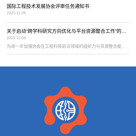
国际工程技术发展协会评审任务通知书
2025-11-25
关于启动“跨学科研究方向优化与平台资源整合工作”的通知
2025-11-08
为进一步加强协会在工程科技前沿领域的组织力与资源整合能力，深化“工程引领、科技赋能、全球互联”的核心理念，国际工程技术发展协会（IAETD）决定自2025年11月起正式启动“跨学科研究方向优化与平台资源整合工作”。本次工作由理事会统筹，工程项目事务部与智能研究中心联合执行。一、工作目标优化研究方向整体结构布局对建筑工程、人工智能、新材料、智能制造、能源系统、交通技术、环境工程、信息技术等方向进行结